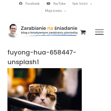
Przejdź
Facebook
YouTube
Spis treści
Moje konto
do
zawartości
fuyong-hua-658447-
unsplash1