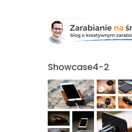
Przejdź
do
zawartości
Showcase4-2