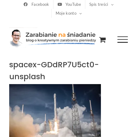
Przejdź
Facebook
YouTube
Spis treści
Moje konto
do
zawartości
spacex-GDdRP7U5ct0-
unsplash