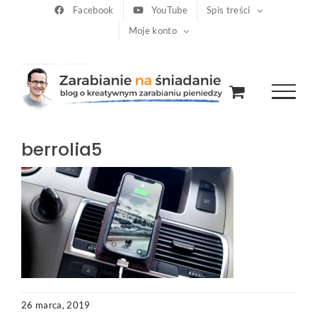
Przejdź
Facebook
YouTube
Spis treści
Moje konto
do
zawartości
berrolia5
26 marca, 2019