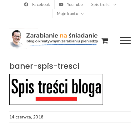
Przejdź
Facebook
YouTube
Spis treści
Moje konto
do
zawartości
baner-spis-tresci
14 czerwca, 2018