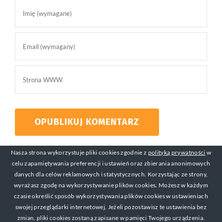
Nasza strona wykorzystuje pliki cookies zgodnie z
polityką prywatności
w
celu zapamiętywania preferencji i ustawień oraz zbierania anonimowych
danych dla celów reklamowych i statystycznych. Korzystając ze strony,
wyrażasz zgodę na wykorzystywanie plików cookies. Możesz w każdym
czasie określić sposób wykorzystywania plików cookies w ustawieniach
swojej przeglądarki internetowej. Jeżeli pozostawisz te ustawienia bez
© Copyright 2017-2019 Michał Mackiewicz Kontakt:
zmian, pliki cookies zostaną zapisane w pamięci Twojego urządzenia.