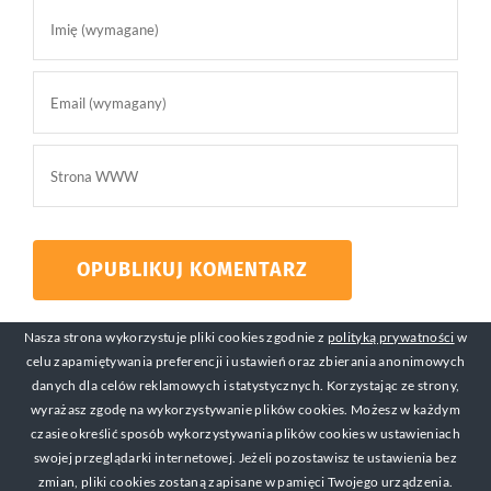
Nasza strona wykorzystuje pliki cookies zgodnie z
polityką prywatności
w
celu zapamiętywania preferencji i ustawień oraz zbierania anonimowych
danych dla celów reklamowych i statystycznych. Korzystając ze strony,
wyrażasz zgodę na wykorzystywanie plików cookies. Możesz w każdym
czasie określić sposób wykorzystywania plików cookies w ustawieniach
swojej przeglądarki internetowej. Jeżeli pozostawisz te ustawienia bez
© Copyright 2017-2019 Michał Mackiewicz Kontakt:
zmian, pliki cookies zostaną zapisane w pamięci Twojego urządzenia.