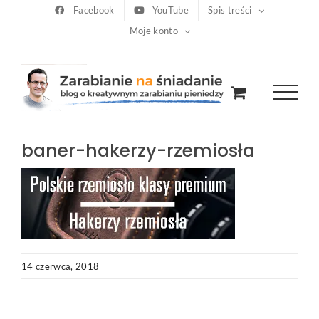
Przejdź
Facebook
YouTube
Spis treści
Moje konto
do
zawartości
baner-hakerzy-rzemiosła
14 czerwca, 2018