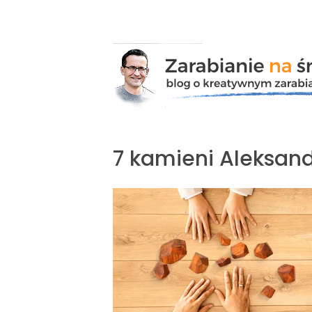
Przejdź
do
zawartości
7 kamieni Aleksan