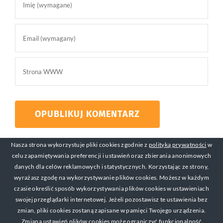
Nasza strona wykorzystuje pliki cookies zgodnie z
polityką prywatności
w
celu zapamiętywania preferencji i ustawień oraz zbierania anonimowych
danych dla celów reklamowych i statystycznych. Korzystając ze strony,
wyrażasz zgodę na wykorzystywanie plików cookies. Możesz w każdym
czasie określić sposób wykorzystywania plików cookies w ustawieniach
swojej przeglądarki internetowej. Jeżeli pozostawisz te ustawienia bez
© Copyright 2017-2019 Michał Mackiewicz Kontakt:
zmian, pliki cookies zostaną zapisane w pamięci Twojego urządzenia.
michal@zarabianienasniadanie.pl
Zmiana ustawień plików cookies może ograniczyć funkcjonalność