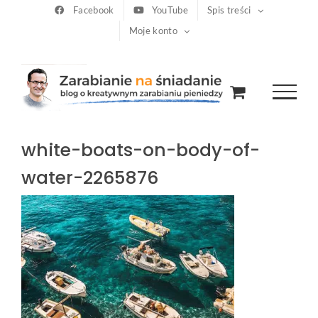
Przejdź
Facebook
YouTube
Spis treści
Moje konto
do
zawartości
white-boats-on-body-of-
water-2265876