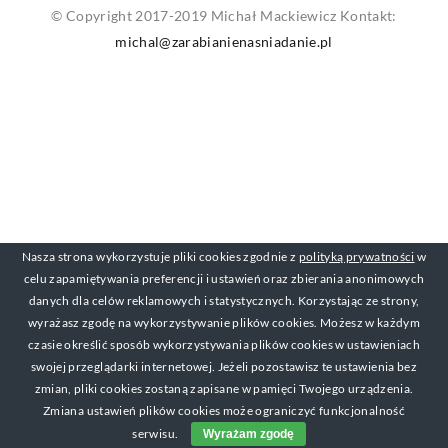
© Copyright 2017-2019 Michał Mackiewicz Kontakt:
michal@zarabianienasniadanie.pl
Nasza strona wykorzystuje pliki cookies zgodnie z
polityką prywatności
w
celu zapamiętywania preferencji i ustawień oraz zbierania anonimowych
danych dla celów reklamowych i statystycznych. Korzystając ze strony,
wyrażasz zgodę na wykorzystywanie plików cookies. Możesz w każdym
czasie określić sposób wykorzystywania plików cookies w ustawieniach
swojej przeglądarki internetowej. Jeżeli pozostawisz te ustawienia bez
zmian, pliki cookies zostaną zapisane w pamięci Twojego urządzenia.
Zmiana ustawień plików cookies może ograniczyć funkcjonalność
serwisu.
Wyrażam zgodę