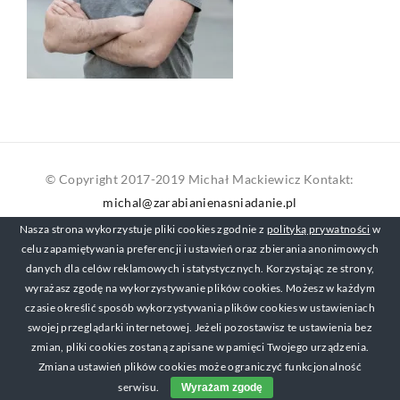
© Copyright 2017-2019 Michał Mackiewicz Kontakt:
michal@zarabianienasniadanie.pl
Nasza strona wykorzystuje pliki cookies zgodnie z
polityką prywatności
w
celu zapamiętywania preferencji i ustawień oraz zbierania anonimowych
danych dla celów reklamowych i statystycznych. Korzystając ze strony,
wyrażasz zgodę na wykorzystywanie plików cookies. Możesz w każdym
czasie określić sposób wykorzystywania plików cookies w ustawieniach
swojej przeglądarki internetowej. Jeżeli pozostawisz te ustawienia bez
zmian, pliki cookies zostaną zapisane w pamięci Twojego urządzenia.
Zmiana ustawień plików cookies może ograniczyć funkcjonalność
serwisu.
Wyrażam zgodę