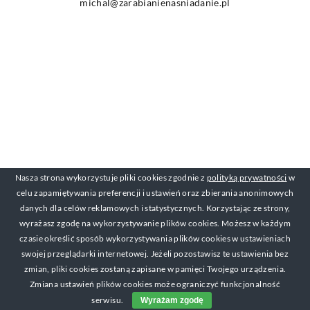
michal@zarabianienasniadanie.pl
Nasza strona wykorzystuje pliki cookies zgodnie z
polityką prywatności
w
celu zapamiętywania preferencji i ustawień oraz zbierania anonimowych
danych dla celów reklamowych i statystycznych. Korzystając ze strony,
wyrażasz zgodę na wykorzystywanie plików cookies. Możesz w każdym
czasie określić sposób wykorzystywania plików cookies w ustawieniach
swojej przeglądarki internetowej. Jeżeli pozostawisz te ustawienia bez
zmian, pliki cookies zostaną zapisane w pamięci Twojego urządzenia.
Zmiana ustawień plików cookies może ograniczyć funkcjonalność
serwisu.
Wyrażam zgodę