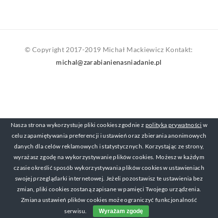
© Copyright 2017-2019 Michał Mackiewicz Kontakt:
michal@zarabianienasniadanie.pl
Nasza strona wykorzystuje pliki cookies zgodnie z
polityką prywatności
w
celu zapamiętywania preferencji i ustawień oraz zbierania anonimowych
danych dla celów reklamowych i statystycznych. Korzystając ze strony,
wyrażasz zgodę na wykorzystywanie plików cookies. Możesz w każdym
czasie określić sposób wykorzystywania plików cookies w ustawieniach
swojej przeglądarki internetowej. Jeżeli pozostawisz te ustawienia bez
zmian, pliki cookies zostaną zapisane w pamięci Twojego urządzenia.
Zmiana ustawień plików cookies może ograniczyć funkcjonalność
serwisu.
Wyrażam zgodę