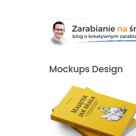
Przejdź
do
zawartości
Mockups Design