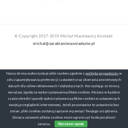
© Copyright 2017-2019 Michał Mackiewicz Kontakt:
michal@zarabianienasniadanie.pl
Nasza strona wykorzystuje pliki cookies zgodnie z
polityką prywatności
w
celu zapamiętywania preferencji i ustawień oraz zbierania anonimowych
danych dla celów reklamowych i statystycznych. Korzystając ze strony,
wyrażasz zgodę na wykorzystywanie plików cookies. Możesz w każdym
czasie określić sposób wykorzystywania plików cookies w ustawieniach
swojej przeglądarki internetowej. Jeżeli pozostawisz te ustawienia bez
zmian, pliki cookies zostaną zapisane w pamięci Twojego urządzenia.
Zmiana ustawień plików cookies może ograniczyć funkcjonalność
serwisu.
Wyrażam zgodę