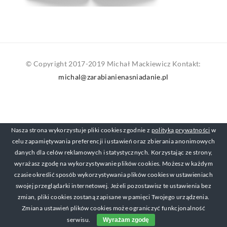
© Copyright 2017-2019 Michał Mackiewicz Kontakt:
michal@zarabianienasniadanie.pl
Nasza strona wykorzystuje pliki cookies zgodnie z
polityką prywatności
w
celu zapamiętywania preferencji i ustawień oraz zbierania anonimowych
danych dla celów reklamowych i statystycznych. Korzystając ze strony,
wyrażasz zgodę na wykorzystywanie plików cookies. Możesz w każdym
czasie określić sposób wykorzystywania plików cookies w ustawieniach
swojej przeglądarki internetowej. Jeżeli pozostawisz te ustawienia bez
zmian, pliki cookies zostaną zapisane w pamięci Twojego urządzenia.
Zmiana ustawień plików cookies może ograniczyć funkcjonalność
serwisu.
Wyrażam zgodę