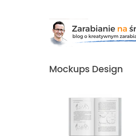
Przejdź
do
zawartości
Mockups Design