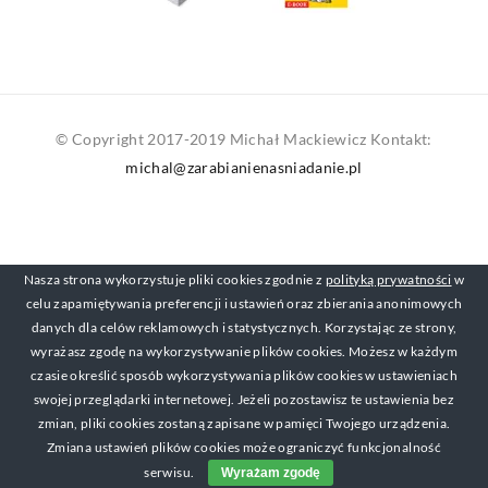
© Copyright 2017-2019 Michał Mackiewicz Kontakt:
michal@zarabianienasniadanie.pl
Nasza strona wykorzystuje pliki cookies zgodnie z
polityką prywatności
w
celu zapamiętywania preferencji i ustawień oraz zbierania anonimowych
danych dla celów reklamowych i statystycznych. Korzystając ze strony,
wyrażasz zgodę na wykorzystywanie plików cookies. Możesz w każdym
czasie określić sposób wykorzystywania plików cookies w ustawieniach
swojej przeglądarki internetowej. Jeżeli pozostawisz te ustawienia bez
zmian, pliki cookies zostaną zapisane w pamięci Twojego urządzenia.
Zmiana ustawień plików cookies może ograniczyć funkcjonalność
serwisu.
Wyrażam zgodę