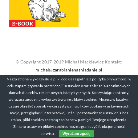
© Copyright 2017-2019 Michał Mackiewicz Kontakt:
michal@zarabianienasniadanie.pl
Nasza strona wykorzystuje pliki cookies zgodnie z
polityką prywatności
w
celu zapamiętywania preferencji i ustawień oraz zbierania anonimowych
danych dla celów reklamowych i statystycznych. Korzystając ze strony,
wyrażasz zgodę na wykorzystywanie plików cookies. Możesz w każdym
czasie określić sposób wykorzystywania plików cookies w ustawieniach
swojej przeglądarki internetowej. Jeżeli pozostawisz te ustawienia bez
zmian, pliki cookies zostaną zapisane w pamięci Twojego urządzenia.
Zmiana ustawień plików cookies może ograniczyć funkcjonalność
serwisu.
Wyrażam zgodę