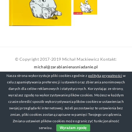
© Copyright 2017-2019 Michał Mackiewicz Kontakt:
michal@zarabianienasniadanie.pl
Nasza strona wykorzystuje pliki cookies zgodnie z
polityką prywatności
w
celu zapamiętywania preferencji i ustawień oraz zbierania anonimowych
danych dla celów reklamowych i statystycznych. Korzystając ze strony,
wyrażasz zgodę na wykorzystywanie plików cookies. Możesz w każdym
czasie określić sposób wykorzystywania plików cookies w ustawieniach
swojej przeglądarki internetowej. Jeżeli pozostawisz te ustawienia bez
zmian, pliki cookies zostaną zapisane w pamięci Twojego urządzenia.
Zmiana ustawień plików cookies może ograniczyć funkcjonalność
serwisu.
Wyrażam zgodę