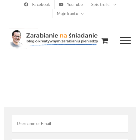
Przejdź
Facebook
YouTube
Spis treści
Moje konto
do
zawartości
Sign in
Hello! Log in to get started!