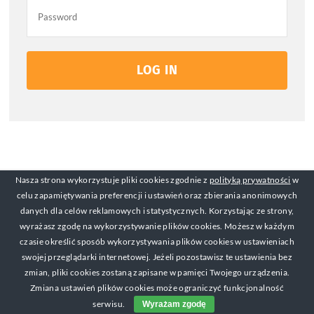
LOG IN
Nasza strona wykorzystuje pliki cookies zgodnie z
polityką prywatności
w
celu zapamiętywania preferencji i ustawień oraz zbierania anonimowych
© Copyright 2017-2019 Michał Mackiewicz Kontakt:
danych dla celów reklamowych i statystycznych. Korzystając ze strony,
michal@zarabianienasniadanie.pl
wyrażasz zgodę na wykorzystywanie plików cookies. Możesz w każdym
czasie określić sposób wykorzystywania plików cookies w ustawieniach
swojej przeglądarki internetowej. Jeżeli pozostawisz te ustawienia bez
zmian, pliki cookies zostaną zapisane w pamięci Twojego urządzenia.
Zmiana ustawień plików cookies może ograniczyć funkcjonalność
serwisu.
Wyrażam zgodę