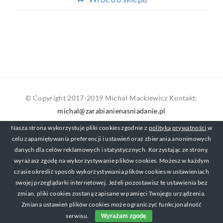
© Copyright 2017-2019 Michał Mackiewicz Kontakt:
michal@zarabianienasniadanie.pl
Nasza strona wykorzystuje pliki cookies zgodnie z
polityką prywatności
w
celu zapamiętywania preferencji i ustawień oraz zbierania anonimowych
danych dla celów reklamowych i statystycznych. Korzystając ze strony,
wyrażasz zgodę na wykorzystywanie plików cookies. Możesz w każdym
czasie określić sposób wykorzystywania plików cookies w ustawieniach
swojej przeglądarki internetowej. Jeżeli pozostawisz te ustawienia bez
zmian, pliki cookies zostaną zapisane w pamięci Twojego urządzenia.
Zmiana ustawień plików cookies może ograniczyć funkcjonalność
serwisu.
Wyrażam zgodę