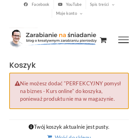
Przejdź
Facebook
YouTube
Spis treści
Moje konto
do
zawartości
Koszyk
Nie możesz dodać "PERFEKCYJNY pomysł
na biznes - Kurs online" do koszyka,
ponieważ produktu nie ma w magazynie.
Twój koszyk aktualnie jest pusty.
Wróć do sklepu