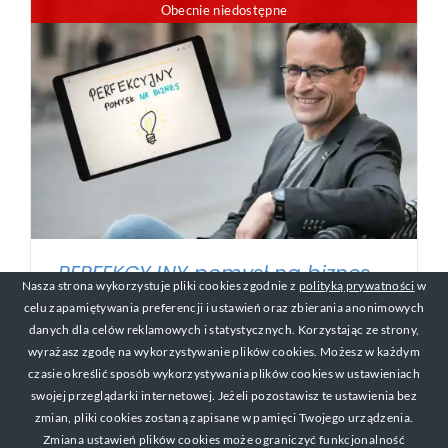
Obecnie niedostępne
PERFEKCYJNY pomysł na biznes –
Nasza strona wykorzystuje pliki cookies zgodnie z
polityką prywatności
w
Kurs online
celu zapamiętywania preferencji i ustawień oraz zbierania anonimowych
57,00
zł
danych dla celów reklamowych i statystycznych. Korzystając ze strony,
wyrażasz zgodę na wykorzystywanie plików cookies. Możesz w każdym
czasie określić sposób wykorzystywania plików cookies w ustawieniach
swojej przeglądarki internetowej. Jeżeli pozostawisz te ustawienia bez
© Copyright 2017-2019 Michał Mackiewicz Kontakt:
zmian, pliki cookies zostaną zapisane w pamięci Twojego urządzenia.
michal@zarabianienasniadanie.pl
Zmiana ustawień plików cookies może ograniczyć funkcjonalność