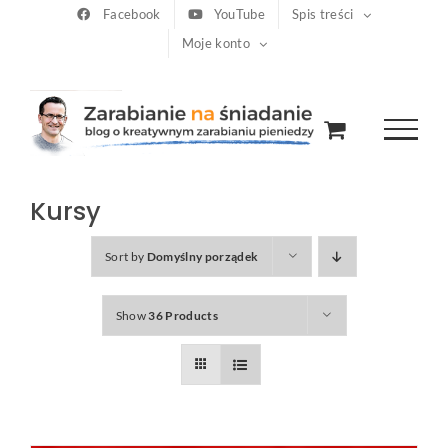
Przejdź
Facebook
YouTube
Spis treści
Moje konto
do
zawartości
Kursy
Sort by
Domyślny porządek
Show
36 Products