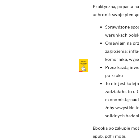
Praktyczna, poparta n
uchronić swoje pieniąd
Sprawdzone spo
warunkach polski
Omawiam na prz
zagrożenia: infl
komornika, wyjśc
Przez każdą inw
po kroku
To nie jest kolej
zadziałało, to u 
ekonomistą-nauk
żeby wszystkie t
solidnych badan
Ebooka po zakupie mo
epub, pdf i mobi.