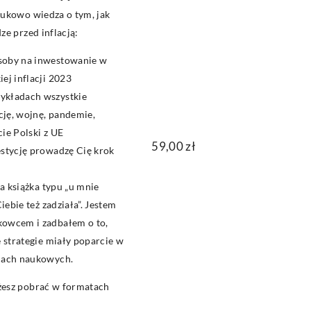
aukowo wiedza o tym, jak
ze przed inflacją:
soby na inwestowanie w
ej inflacji 2023
ykładach wszystkie
ację, wojnę, pandemie,
ie Polski z UE
59,00
zł
estycję prowadzę Cię krok
na książka typu „u mnie
Ciebie też zadziała”. Jestem
owcem i zadbałem o to,
e strategie miały poparcie w
iach naukowych.
żesz pobrać w formatach