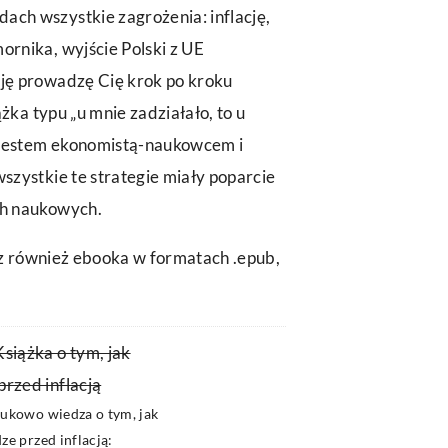
ch wszystkie zagrożenia: inflację,
ornika, wyjście Polski z UE
ję prowadzę Cię krok po kroku
iążka typu „u mnie zadziałało, to u
. Jestem ekonomistą-naukowcem i
szystkie te strategie miały poparcie
ch naukowych.
z również ebooka w formatach .epub,
Książka o tym, jak
przed inflacją
aukowo wiedza o tym, jak
ze przed inflacją: