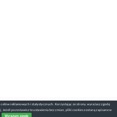
 celów reklamowych i statystycznych. Korzystając ze strony, wyrażasz zgodę
adanie.pl
Jeżeli pozostawisz te ustawienia bez zmian, pliki cookies zostaną zapisane w
Wyrażam zgodę