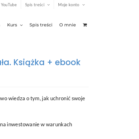
YouTube
Spis treści
Moje konto
a
Kurs
Spis treści
O mnie
ała. Książka + ebook
wo wiedza o tym, jak uchronić swoje
na inwestowanie w warunkach