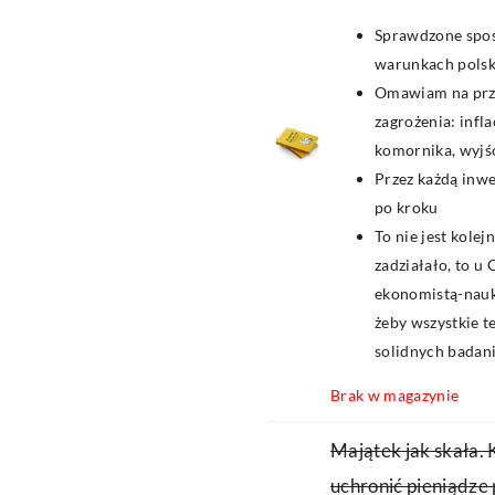
Sprawdzone spo
warunkach polski
Omawiam na prz
zagrożenia: infl
komornika, wyjśc
Przez każdą inw
po kroku
To nie jest kolej
zadziałało, to u 
ekonomistą-nauk
żeby wszystkie t
solidnych badan
Brak w magazynie
Majątek jak skała. 
uchronić pieniądze 