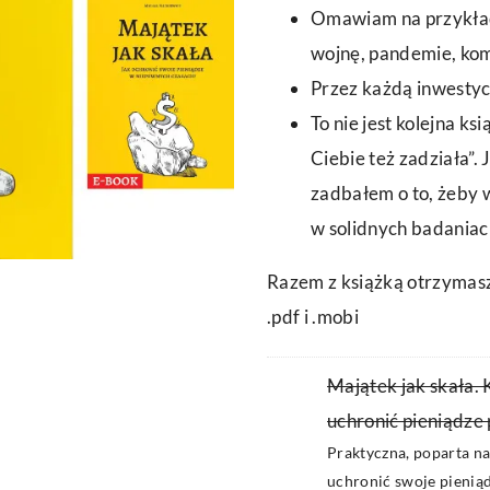
Omawiam na przykłada
wojnę, pandemie, kom
Przez każdą inwestyc
To nie jest kolejna ks
Ciebie też zadziała”
zadbałem o to, żeby w
w solidnych badania
Razem z książką otrzymas
.pdf i .mobi
Majątek jak skała. 
uchronić pieniądze 
Praktyczna, poparta n
uchronić swoje pieniąd