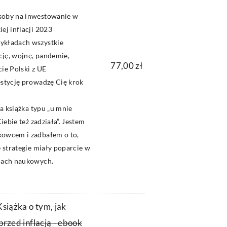
soby na inwestowanie w
ej inflacji 2023
ykładach wszystkie
ację, wojnę, pandemie,
77,00
zł
ie Polski z UE
estycję prowadzę Cię krok
na książka typu „u mnie
Ciebie też zadziała”. Jestem
owcem i zadbałem o to,
e strategie miały poparcie w
iach naukowych.
Książka o tym, jak
przed inflacją - ebook