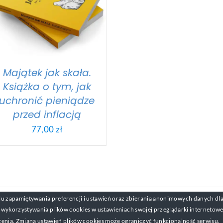
Majątek jak skała.
Książka o tym, jak
uchronić pieniądze
przed inflacją
77,00
zł
lu zapamiętywania preferencji i ustawień oraz zbierania anonimowych danych dla
ght 2017-2019 Michał Mackiewicz Kontakt:
michal@zarabianienasni
ykorzystywania plików cookies w ustawieniach swojej przeglądarki internetowej. 
enia. Zmiana ustawień plików cookies może ograniczyć funkcjonalność serwisu.