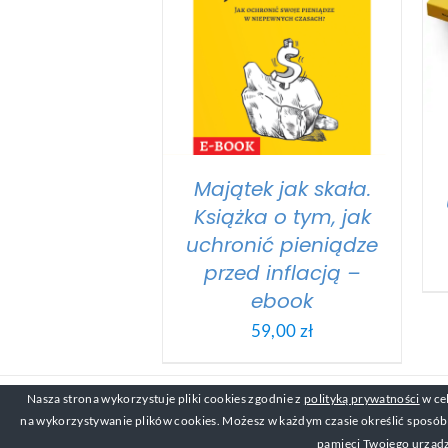
Majątek jak skała.
Książka o tym, jak
uchronić pieniądze
przed inflacją –
ebook
59,00
zł
Nasza strona wykorzystuje pliki cookies zgodnie z
polityką prywatności
w ce
© Copyri
na wykorzystywanie plików cookies. Możesz w każdym czasie określić sposób w
pamięci Twojego urządz