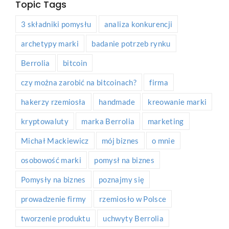
Topic Tags
3 składniki pomysłu
analiza konkurencji
archetypy marki
badanie potrzeb rynku
Berrolia
bitcoin
czy można zarobić na bitcoinach?
firma
hakerzy rzemiosła
handmade
kreowanie marki
kryptowaluty
marka Berrolia
marketing
Michał Mackiewicz
mój biznes
o mnie
osobowość marki
pomysł na biznes
Pomysły na biznes
poznajmy się
prowadzenie firmy
rzemiosło w Polsce
tworzenie produktu
uchwyty Berrolia