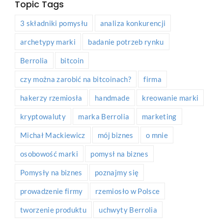
Topic Tags
3 składniki pomysłu
analiza konkurencji
archetypy marki
badanie potrzeb rynku
Berrolia
bitcoin
czy można zarobić na bitcoinach?
firma
hakerzy rzemiosła
handmade
kreowanie marki
kryptowaluty
marka Berrolia
marketing
Michał Mackiewicz
mój biznes
o mnie
osobowość marki
pomysł na biznes
Pomysły na biznes
poznajmy się
prowadzenie firmy
rzemiosło w Polsce
tworzenie produktu
uchwyty Berrolia