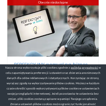
Obecnie niedostępne
PERFEKCYJNY pomysł na biznes –
Nasza strona wykorzystuje pliki cookies zgodnie z
polityką prywatności
w
Kurs online
celu zapamiętywania preferencji i ustawień oraz zbierania anonimowych
57,00
zł
danych dla celów reklamowych i statystycznych. Korzystając ze strony,
wyrażasz zgodę na wykorzystywanie plików cookies. Możesz w każdym
czasie określić sposób wykorzystywania plików cookies w ustawieniach
swojej przeglądarki internetowej. Jeżeli pozostawisz te ustawienia bez
© Copyright 2017-2019 Michał Mackiewicz Kontakt:
zmian, pliki cookies zostaną zapisane w pamięci Twojego urządzenia.
michal@zarabianienasniadanie.pl
Zmiana ustawień plików cookies może ograniczyć funkcjonalność