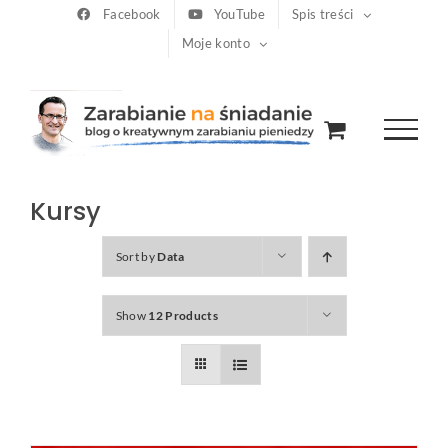
Przejdź
Facebook
YouTube
Spis treści
Moje konto
do
zawartości
Kursy
Sort by
Data
Show
12 Products